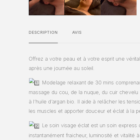
DESCRIPTION
AVIS
Offrez a votre peau et à votre esprit une vérit
après une journée au soleil.
Modelage relaxant de 30 mins comprena
massage du cou, de la nuque, du cuir chevelu 
à l’huile d’argan bio. Il aide à relâcher les tens
les muscles et apporter douceur et éclat à la p
Le soin visage éclat est un soin express
instantanément fraicheur, luminosité et vitalité à