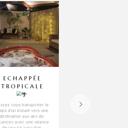
-17%
ECHAPPÉE
TROPICALE
NOUVEAUT
ÉTÉ – SOI
PUSH-UP
issez vous transporter le
FESSES
mps d’un instant vers une
destination aux airs de
Cet été, offrez à vos fe
cances avec une séance
le soin qu’elles méritent
de jacuzzi suivi d’un