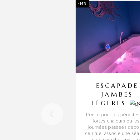
-14%
ESCAPADE
JAMBES
LÉGÈRES
Pensé pour les périodes
fortes chaleurs ou les
journées passées debou
ce rituel associe une sé
de balnéothérapie au