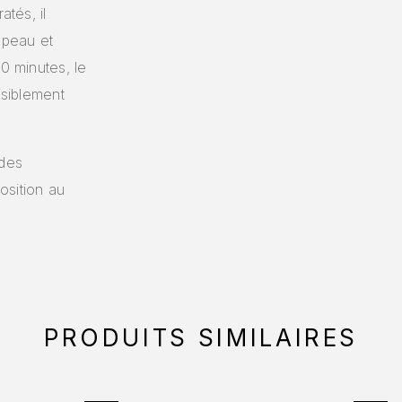
atés, il
e peau et
30 minutes, le
isiblement
 des
osition au
PRODUITS SIMILAIRES