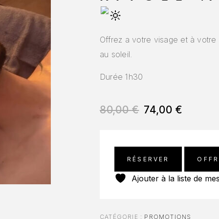
Offrez a votre visage et à votre
au soleil.
Durée 1h30
80,00
€
74,00
€
RÉSERVER
OFFR
Ajouter à la liste de me
CATÉGORIE :
PROMOTIONS