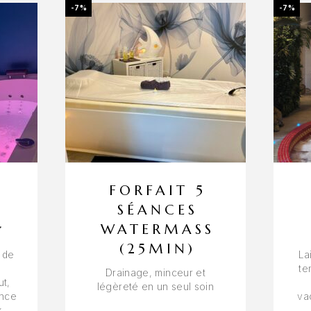
-7%
-7%
FORFAIT 5
SÉANCES
WATERMASS
(25MIN)
 de
La
te
Drainage, minceur et
t,
légèreté en un seul soin
ance
va
x