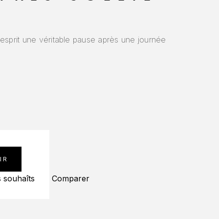
 esprit une véritable pause après une journée
IR
s souhaîts
Comparer