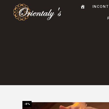
INCONT
A
C
C
U
E
I
L
-8%