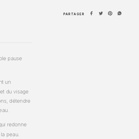
PARTAGER
able pause
nt un
et du visage
ions, détendre
eau.
 qui redonne
 la peau.