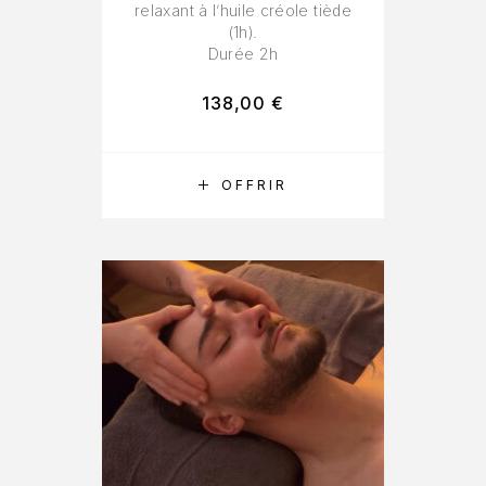
relaxant à l’huile créole tiède
(1h).
Durée 2h
138,00
€
RÉSERVER
OFFRIR