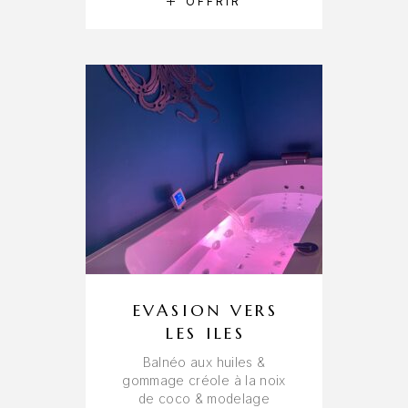
RÉSERVER
OFFRIR
EVASION VERS
LES ILES
Balnéo aux huiles &
gommage créole à la noix
de coco & modelage