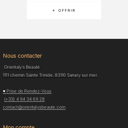
RÉSERVER
OFFRIR
Nous contacter
Orientaly’s Beauté
1111 chemin Sainte Trinide, 83110 Sanary sur mer.
♥ Prise de Rendez-Vous
(+33) 4 94 34 69 28
contact@orientalysbeaute.com
Mon compte