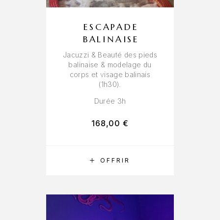
ESCAPADE
BALINAISE
Jacuzzi & Beauté des pieds
balinaise & modelage du
corps et visage balinais
(1h30).
Durée 3h
168,00
€
RÉSERVER
OFFRIR