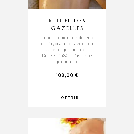
cookies,
certaines
fonctionnalités
RITUEL DES
disparaîtront
GAZELLES
du site web.
Un pur moment de détente
et d’hydratation avec son
Marketing
assiette gourmande…
En partageant
Durée : 1h30 + l’assiette
vos centres
gourmande
d'intérêt et
votre
109,00
€
comportement
lorsque vous
visitez notre
site, vous
RÉSERVER
OFFRIR
augmentez les
chances de
voir apparaître
des contenus
et des offres
personnalisés.