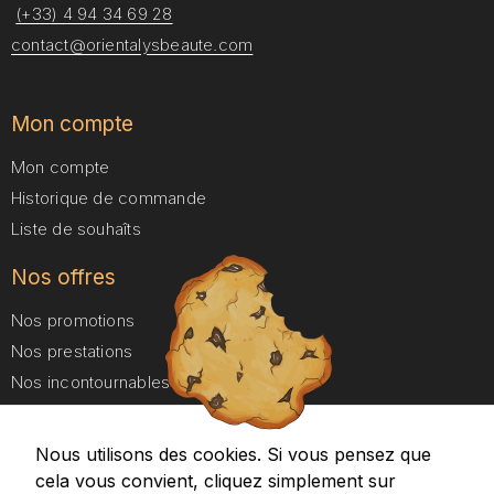
(+33) 4 94 34 69 28
cookies,
certaines
contact@orientalysbeaute.com
fonctionnalités
disparaîtront
du site web.
Mon compte
Mon compte
Marketing
Historique de commande
En partageant
vos centres
Liste de souhaîts
d'intérêt et
votre
Nos offres
comportement
lorsque vous
Nos promotions
visitez notre
Nos prestations
site, vous
augmentez les
Nos incontournables
chances de
Nos forfaits Duo
voir apparaître
des contenus
Nous utilisons des cookies. Si vous pensez que
A propos
et des offres
cela vous convient, cliquez simplement sur
personnalisés.