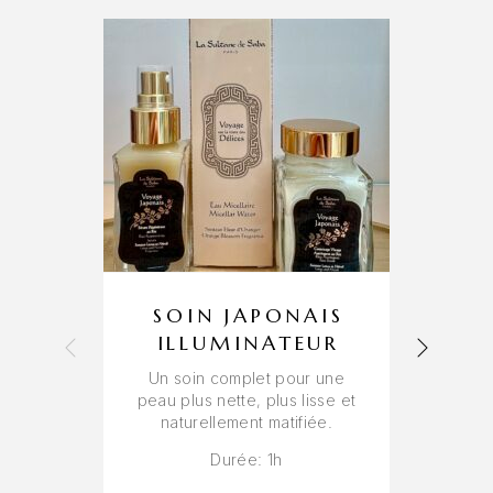
Nécessaire
Ces cookies
ne sont pas
SOIN JAPONAIS
facultatifs. Ils
ILLUMINATEUR
sont
nécessaires au
L
Un soin complet pour une
fonctionnement
peau plus nette, plus lisse et
du site web.
naturellement matifiée.
L’
bi
Durée: 1h
l
Statistiques