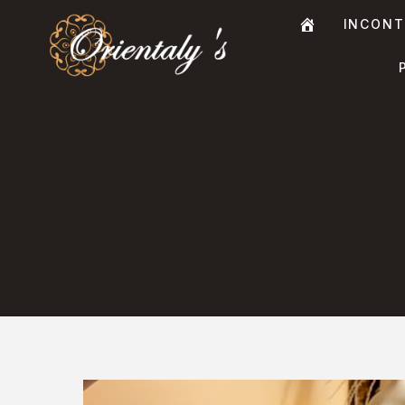
INCONT
A
C
C
U
E
I
L