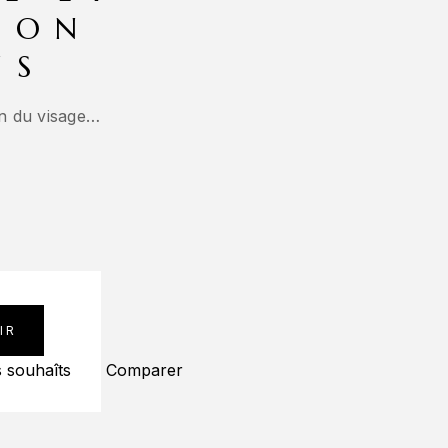
ION
NS
in du visage…
IR
s souhaîts
Comparer