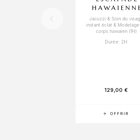
HAWAIENN
Jacuzzi & Soin du visa
instant éclat & Modelage
corps hawaïen (1H)
Durée: 2H
129,00
€
RÉSERVER
OFFRIR