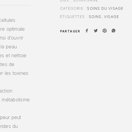
UGS :
SOINVISAGE
CATÉGORIE :
SOINS DU VISAGE
ÉTIQUETTES :
SOINS
,
VISAGE
cellules
re optimale
PARTAGER
si d’ouvrir
la peau.
s et nettoie
stes de
r les toxines
action
le métabolisme
apeur peut
 rides du