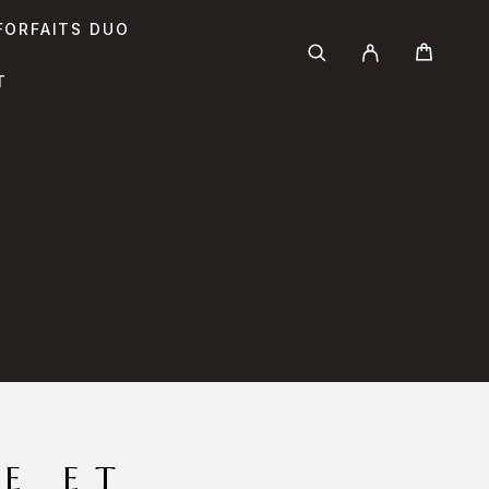
FORFAITS DUO
T
E ET