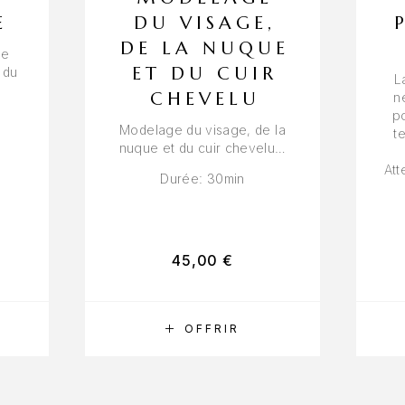
E
DU VISAGE,
DE LA NUQUE
ge
ET DU CUIR
 du
L
CHEVELU
n
po
Modelage du visage, de la
t
nuque et du cuir chevelu…
Att
Durée: 30min
45,00
€
RÉSERVER
OFFRIR