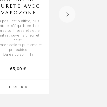
PURETÉ AVEC
MARRAKEC
VAPOZONE
Appréciez le hamma
traditionnel pour vou
a peau est purifiée, plus
détendre et relaxez v
ette et rééquilibrée. Les
avec un modelage du c
res sont resserrés et le
et du visage en duo
eint retrouve fraîcheur et
éclat.
Durée: 1h10
ente
: actions purifiante et
protectrice
Durée du soin
: 1h
65,00
€
140,00
€
RÉSERVER
OFFRIR
RÉSERVER
OFFRIR