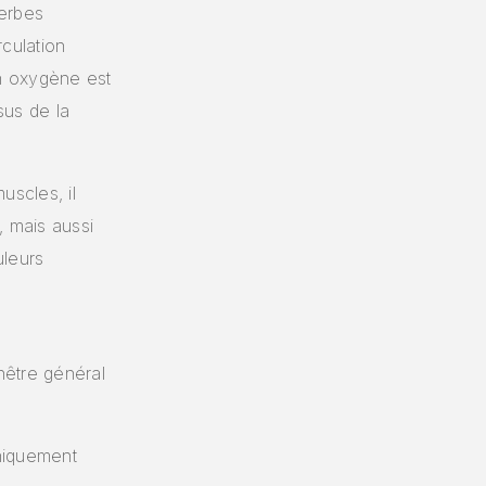
herbes
culation
en oxygène est
sus de la
uscles, il
, mais aussi
uleurs
nêtre général
uniquement