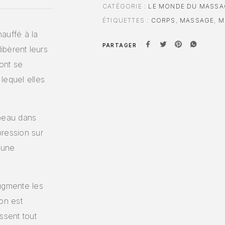
CATÉGORIE :
LE MONDE DU MASSA
ÉTIQUETTES :
CORPS
,
MASSAGE
,
M
auffé à la
PARTAGER
libèrent leurs
vont se
lequel elles
 peau dans
pression sur
 une
augmente les
on est
ssent tout