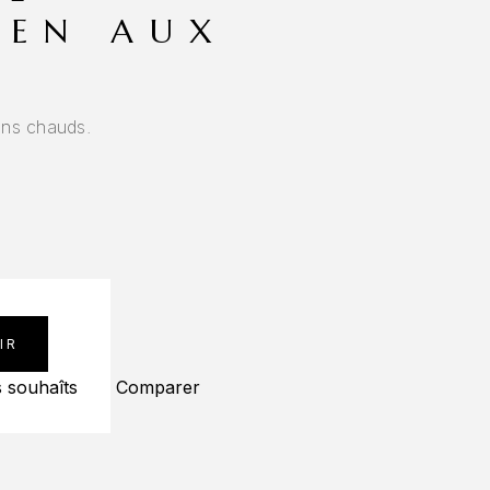
IEN AUX
S
ons chauds.
IR
s souhaîts
Comparer