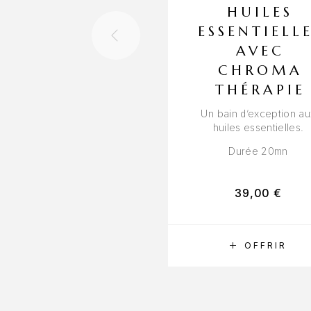
HUILES
ESSENTIELL
AVEC
CHROMA
THÉRAPIE
Un bain d’exception au
huiles essentielles.
Durée 20mn
39,00
€
RÉSERVER
OFFRIR