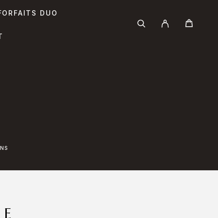
FORFAITS DUO
T
ONS
GE