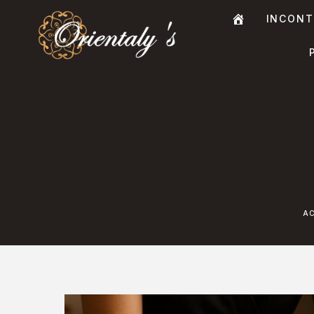
INCONT
A
C
C
U
E
I
L
A