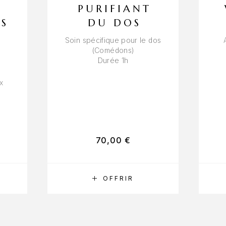
PURIFIANT
ES
DU DOS
Soin spécifique pour le dos
(Comédons)
Durée 1h
x
70,00
€
RÉSERVER
OFFRIR