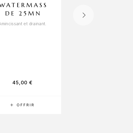
WATERMASS
DUO
DE 25MN
Une bulle de bien-être 
que pour vous
Amincissant et drainant.
Durée 30 min
45,00
€
32,00
€
RÉSERVER
OFFRIR
RÉSERVER
OFFRIR