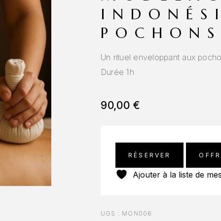
INDONÉS
POCHON
Un rituel enveloppant aux poch
Durée 1h
90,00
€
RÉSERVER
OFFR
Ajouter à la liste de me
UGS :
MON006