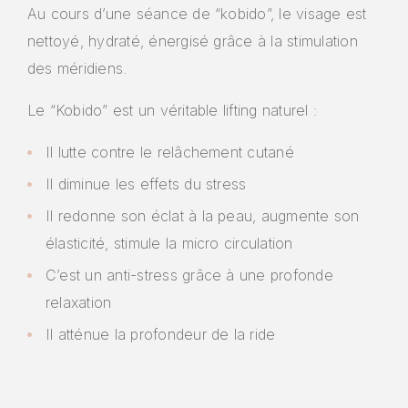
Au cours d’une séance de “kobido”, le visage est
nettoyé, hydraté, énergisé grâce à la stimulation
des méridiens.
Le “Kobido” est un véritable lifting naturel :
Il lutte contre le relâchement cutané
Il diminue les effets du stress
Nécessaire
Il redonne son éclat à la peau, augmente son
Ces cookies
élasticité, stimule la micro circulation
ne sont pas
facultatifs. Ils
C’est un anti-stress grâce à une profonde
sont
relaxation
nécessaires au
fonctionnement
Il atténue la profondeur de la ride
du site web.
Statistiques