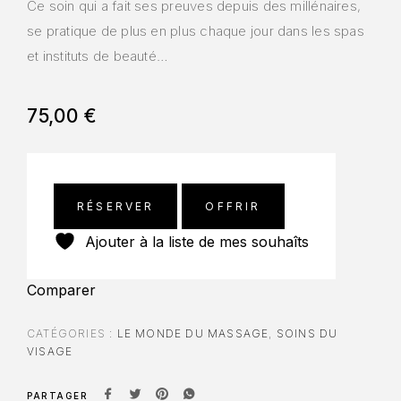
Ce soin qui a fait ses preuves depuis des millénaires,
se pratique de plus en plus chaque jour dans les spas
et instituts de beauté…
75,00
€
RÉSERVER
OFFRIR
Ajouter à la liste de mes souhaîts
Comparer
CATÉGORIES :
LE MONDE DU MASSAGE
,
SOINS DU
VISAGE
PARTAGER