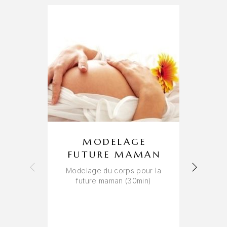
MODELAGE
FUTURE MAMAN
Modelage du corps pour la
future maman (30min)
L
n
po
t