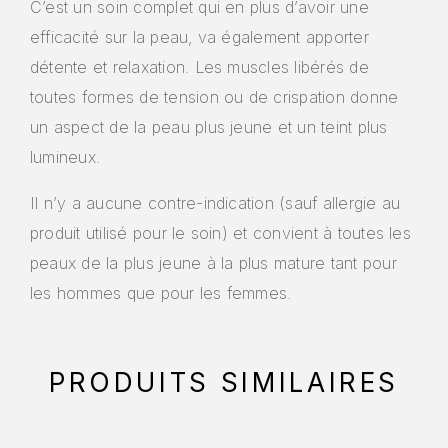
C’est un soin complet qui en plus d’avoir une
cookies,
certaines
efficacité sur la peau, va également apporter
fonctionnalités
détente et relaxation. Les muscles libérés de
disparaîtront
du site web.
toutes formes de tension ou de crispation donne
un aspect de la peau plus jeune et un teint plus
lumineux.
Marketing
En partageant
Il n’y a aucune contre-indication (sauf allergie au
vos centres
d'intérêt et
produit utilisé pour le soin) et convient à toutes les
votre
peaux de la plus jeune à la plus mature tant pour
comportement
lorsque vous
les hommes que pour les femmes.
visitez notre
site, vous
augmentez les
chances de
PRODUITS SIMILAIRES
voir apparaître
des contenus
et des offres
personnalisés.