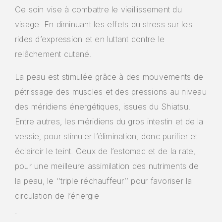
Afin de nous
Ce soin vise à combattre le vieillissement du
permettre
visage. En diminuant les effets du stress sur les
d'améliorer
la
rides d’expression et en luttant contre le
fonctionnalité
relâchement cutané.
et la
structure du
site web, en
La peau est stimulée grâce à des mouvements de
fonction de
pétrissage des muscles et des pressions au niveau
la façon dont
il est utilisé.
des méridiens énergétiques, issues du Shiatsu.
Entre autres, les méridiens du gros intestin et de la
vessie, pour stimuler l’élimination, donc purifier et
Expérience
Afin que notre
éclaircir le teint. Ceux de l’estomac et de la rate,
site web
pour une meilleure assimilation des nutriments de
fonctionne
aussi bien
la peau, le ‘’triple réchauffeur’’ pour favoriser la
que possible
circulation de l’énergie
pendant votre
visite. Si vous
.
refusez ces