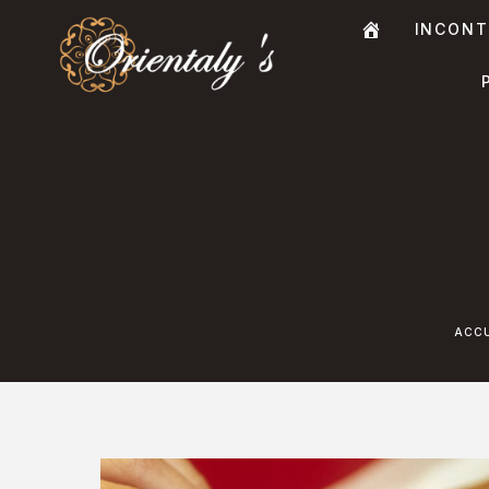
INCONT
A
C
C
U
E
I
L
ACC