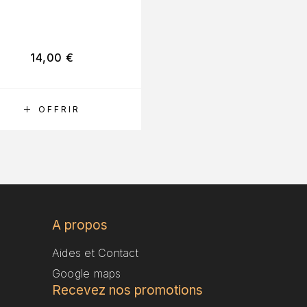
14,00
€
59,00
€
RÉSERVER
OFFRIR
RÉSERVER
OFFRIR
A propos
Aides et Contact
Google maps
Recevez nos promotions