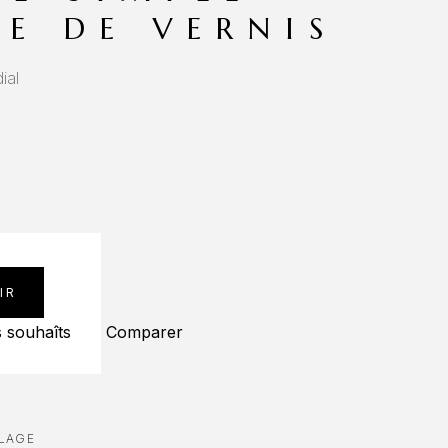
SE DE VERNIS
ial
IR
s souhaîts
Comparer
LLAGE