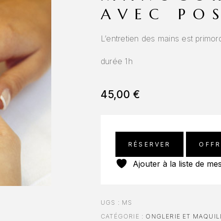
AVEC PO
L’entretien des mains est primord
durée 1h
45,00
€
RÉSERVER
OFFR
Ajouter à la liste de me
UGS :
MS
CATÉGORIE :
ONGLERIE ET MAQUI