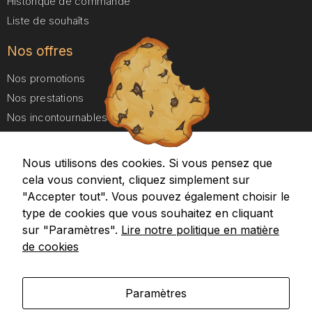
Historique de commande
cookies,
Liste de souhaîts
certaines
fonctionnalités
Nos offres
disparaîtront
du site web.
Nos promotions
Nos prestations
Marketing
Nos incontournables
En partageant
Nos forfaits Duo
vos centres
d'intérêt et
Nous utilisons des cookies. Si vous pensez que
A propos
votre
cela vous convient, cliquez simplement sur
comportement
Aides et Contact
"Accepter tout". Vous pouvez également choisir le
lorsque vous
visitez notre
type de cookies que vous souhaitez en cliquant
Google maps
site, vous
sur "Paramètres".
Lire notre politique en matière
Recevez nos promotions
augmentez les
de cookies
chances de
voir apparaître
des contenus
Paramètres
et des offres
personnalisés.