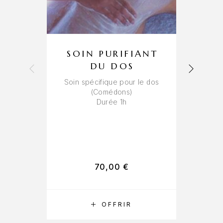
SOIN PURIFIANT
DU DOS
Soin spécifique pour le dos
(Comédons)
Durée 1h
Nécessaire
Ces cookies
ne sont pas
facultatifs. Ils
sont
nécessaires au
70,00
€
fonctionnement
du site web.
RÉSERVER
OFFRIR
Statistiques