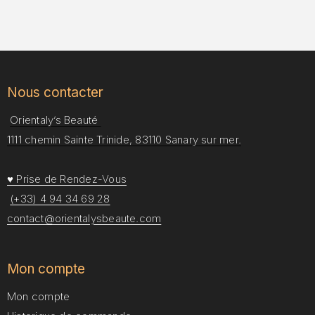
Afin de nous
permettre
d'améliorer
la
fonctionnalité
et la
Nous contacter
structure du
site web, en
Orientaly’s Beauté
fonction de
la façon dont
1111 chemin Sainte Trinide, 83110 Sanary sur mer.
il est utilisé.
♥ Prise de Rendez-Vous
Expérience
(+33) 4 94 34 69 28
Afin que notre
contact@orientalysbeaute.com
site web
fonctionne
aussi bien
Mon compte
que possible
pendant votre
Mon compte
visite. Si vous
refusez ces