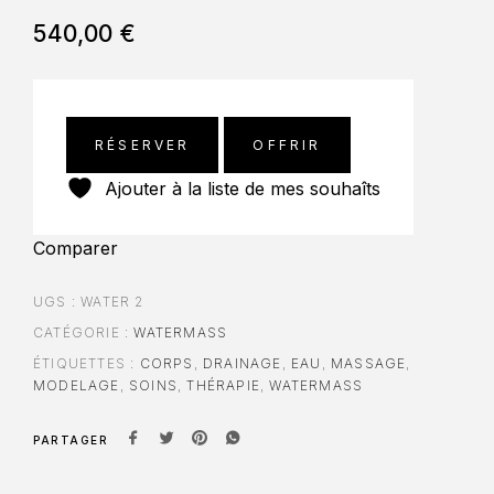
540,00
€
RÉSERVER
OFFRIR
Ajouter à la liste de mes souhaîts
Comparer
UGS :
WATER 2
CATÉGORIE :
WATERMASS
ÉTIQUETTES :
CORPS
,
DRAINAGE
,
EAU
,
MASSAGE
,
MODELAGE
,
SOINS
,
THÉRAPIE
,
WATERMASS
PARTAGER