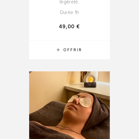
légèreté.
Durée 1h
49,00
€
RÉSERVER
OFFRIR