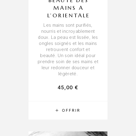
BEAUTE DES
MAINS A
L’ORIENTALE
Les mains sont purifiés,
nourris et incroyablement
doux. La peau est lissée, les
ongles soignés et les mains
retrouvent confort et
beauté. Un soin idéal pour
prendre soin de ses mains et
leur redonner douceur et
Nécessaire
légèreté.
Ces cookies
ne sont pas
45,00
€
facultatifs. Ils
sont
nécessaires au
fonctionnement
RÉSERVER
OFFRIR
du site web.
Statistiques