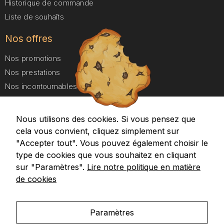
Historique de commande
Afin de nous
Liste de souhaîts
permettre
d'améliorer
la
Nos offres
fonctionnalité
et la
Nos promotions
structure du
Nos prestations
site web, en
Nos incontournables
fonction de
la façon dont
Nos forfaits Duo
il est utilisé.
Nous utilisons des cookies. Si vous pensez que
A propos
cela vous convient, cliquez simplement sur
Expérience
Aides et Contact
"Accepter tout". Vous pouvez également choisir le
Afin que notre
type de cookies que vous souhaitez en cliquant
Google maps
site web
Recevez nos promotions
sur "Paramètres".
Lire notre politique en matière
fonctionne
de cookies
aussi bien
que possible
pendant votre
visite. Si vous
Paramètres
refusez ces