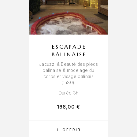
ESCAPADE
BALINAISE
Jacuzzi & Beauté des pieds
balinaise & modelage du
corps et visage balinais
(1h30).
Durée 3h
168,00
€
RÉSERVER
OFFRIR