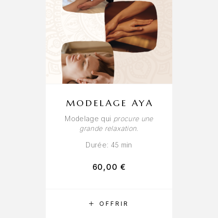
MODELAGE AYA
Modelage qui
procure une
grande relaxation.
Durée: 45 min
60,00
€
RÉSERVER
OFFRIR