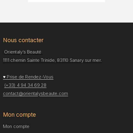
Nous contacter
Orientaly’s Beauté
1111 chemin Sainte Trinide, 83110 Sanary sur mer.
Nécessaire
Ces cookies
♥ Prise de Rendez-Vous
ne sont pas
(+33) 4 94 34 69 28
facultatifs. Ils
sont
contact@orientalysbeaute.com
nécessaires au
fonctionnement
du site web.
Mon compte
Mon compte
Statistiques