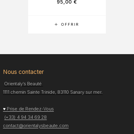
95,00
€
RÉSERVER
OFFRIR
Nous contacter
Orientaly’s Beauté
1111 chemin Sainte Trinide, 83110 Sanary sur mer.
♥ Prise de Rendez-Vous
(+33) 4 94 34 69 28
contact@orientalysbeaute.com