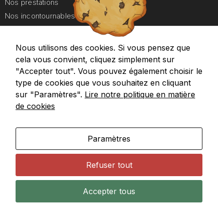
Nos prestations
Nos incontournables
Nos forfaits Duo
Nous utilisons des cookies. Si vous pensez que
A propos
cela vous convient, cliquez simplement sur
Aides et Contact
"Accepter tout". Vous pouvez également choisir le
type de cookies que vous souhaitez en cliquant
Google maps
Recevez nos promotions
sur "Paramètres".
Lire notre politique en matière
de cookies
Paramètres
Refuser tout
Copyright @ 2025
Orientaly’s Beauté
– All rights reserved –
Mentions Légales
–
Données personnelles
–
Conditions
Accepter tous
générales de Vente